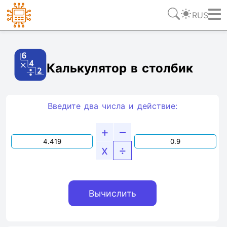
RUS
Ссылка
Текст
HTML
Виджет
Калькулятор в столбик
Введите два числа и действие:
+
–
x
÷