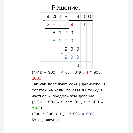
Решение:
4
.4
1
9
.
9
0
0
-
3
6
0
0
4
.
9
1
8
1
9
0
-
8
1
0
0
9
0
0
-
9
0
0
0
(4419 ÷ 900 =
4
ост. 819 ,
4
* 900 =
3600
)
Так как достигнут конец делимого, а
остаток не ноль, то ставим точку в
частное и продолжаем деление.
(8190 ÷ 900 =
9
ост. 90 ,
9
* 900 =
8100
)
(900 ÷ 900 =
1
,
1
* 900 =
900
)
Конец расчета.