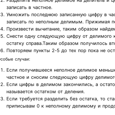
Разделить неполное делимое на делитель и ц
записать в частное.
Умножить последнюю записанную цифру в час
записать по неполным делимым. Прижимая п
Произвести вычитание, таким образом найдем
Снести одну следующую цифру от делимого к 
остатку справа.Таким образом получилось вт
Повторяем пункты 2-5 до тех пор пока не ос
собые случаи:
Если получившееся неполное делимое меньше
частное и сносим следующую цифру делимог
Если цифры в делимом закончились, а остаток
называется остатком от деления.
Если требуется разделить без остатка, то ст
приписывам 0 к неполному делимому и прод