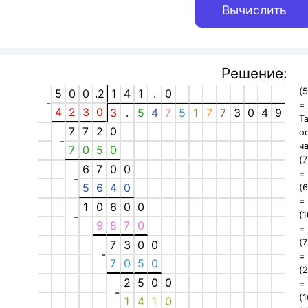
Решение:
(
5
0
0
.2
1
4
1
.
0
-
4
2
3
0
3
.
5
4
7
5
1
7
7
3
0
4
9
Т
7
7
2
0
о
-
ч
7
0
5
0
(
6
7
0
0
-
5
6
4
0
(
1
0
6
0
0
-
(
9
8
7
0
(
7
3
0
0
-
7
0
5
0
(
2
5
0
0
-
(
1
4
1
0