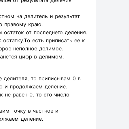
елое от результата деления
тном на делитель и результат
о правому краю.
 остаток от последнего деления.
остатку.То есть приписать ее к
орое неполное делимое.
танется цифр в делимом.
 делителя, то приписывам 0 в
о и продолжаем деление.
 не равен 0, то это число
авим точку в частное и
олжаем деление.