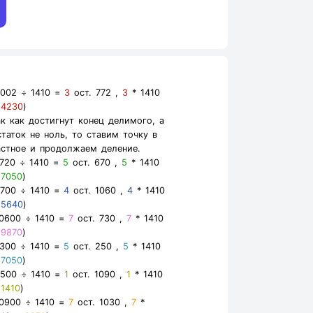
5002 ÷ 1410 =
3
ост. 772 ,
3
* 1410
=
4230
)
ак как достигнут конец делимого, а
статок не ноль, то ставим точку в
астное и продолжаем деление.
7720 ÷ 1410 =
5
ост. 670 ,
5
* 1410
=
7050
)
6700 ÷ 1410 =
4
ост. 1060 ,
4
* 1410
=
5640
)
10600 ÷ 1410 =
7
ост. 730 ,
7
* 1410
=
9870
)
7300 ÷ 1410 =
5
ост. 250 ,
5
* 1410
=
7050
)
2500 ÷ 1410 =
1
ост. 1090 ,
1
* 1410
=
1410
)
10900 ÷ 1410 =
7
ост. 1030 ,
7
*