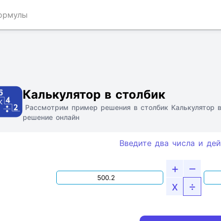
ормулы
Ссылка
Текст
HTML
Виджет
Калькулятор в столбик
Рассмотрим пример решения в столбик Калькулятор в
решение онлайн
Введите два числа и дей
+
–
x
÷