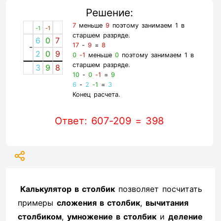
Решение:
7
меньше
9
поэтому занимаем 1 в
-1
-1
старшем разряде.
6
0
7
17
-
9
=
8
-
2
0
9
0
-1
меньше
0
поэтому занимаем 1 в
старшем разряде.
3
9
8
10
-
0
-1
=
9
6
-
2
-1
=
3
Конец расчета.
Ответ: 607-209 = 398
Калькулятор в столбик
позволяет посчитать
примеры
сложения в столбик
,
вычитания
столбиком
,
умножение в столбик
и
деление