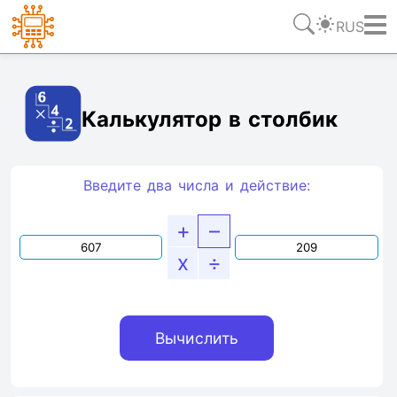
RUS
Ссылка
Текст
HTML
Виджет
Калькулятор в столбик
Введите два числа и действие:
+
–
x
÷