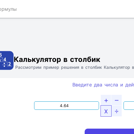
ормулы
Ссылка
Текст
HTML
Виджет
Калькулятор в столбик
Рассмотрим пример решения в столбик Калькулятор в
Введите два числа и дей
+
–
x
÷