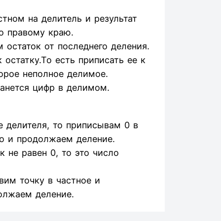
тном на делитель и результат
о правому краю.
 остаток от последнего деления.
остатку.То есть приписать ее к
орое неполное делимое.
танется цифр в делимом.
 делителя, то приписывам 0 в
о и продолжаем деление.
 не равен 0, то это число
авим точку в частное и
олжаем деление.