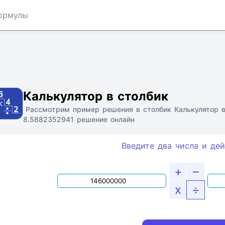
ормулы
Ссылка
Текст
HTML
Виджет
Калькулятор в столбик
Рассмотрим пример решения в столбик Калькулятор 
8.5882352941 решение онлайн
Введите два числа и дей
+
–
x
÷