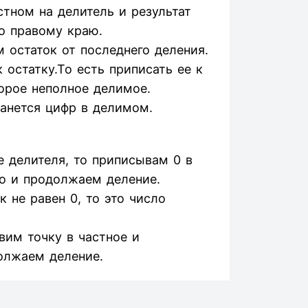
тном на делитель и результат
о правому краю.
 остаток от последнего деления.
остатку.То есть приписать ее к
орое неполное делимое.
танется цифр в делимом.
 делителя, то приписывам 0 в
о и продолжаем деление.
 не равен 0, то это число
авим точку в частное и
олжаем деление.