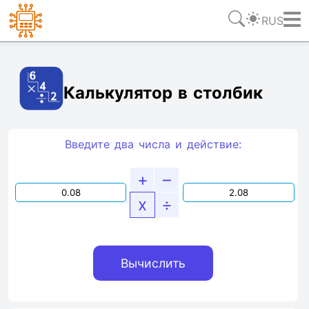
RUS
Ссылка
Текст
HTML
Виджет
Калькулятор в столбик
Введите два числа и действие:
+
–
x
÷