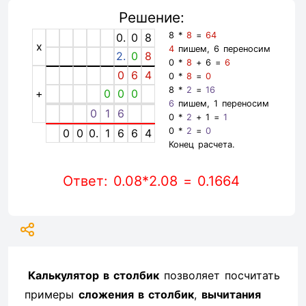
Решение:
8 *
8
=
64
0.
0
8
x
4
пишем, 6 переносим
2.
0
8
0 *
8
+ 6 =
6
0
6
4
0 *
8
=
0
8 *
2
=
16
+
0
0
0
6
пишем, 1 переносим
0
1
6
0 *
2
+ 1 =
1
0 *
2
=
0
0
0
0.
1
6
6
4
Конец расчета.
Ответ: 0.08*2.08 = 0.1664
Калькулятор в столбик
позволяет посчитать
примеры
сложения в столбик
,
вычитания