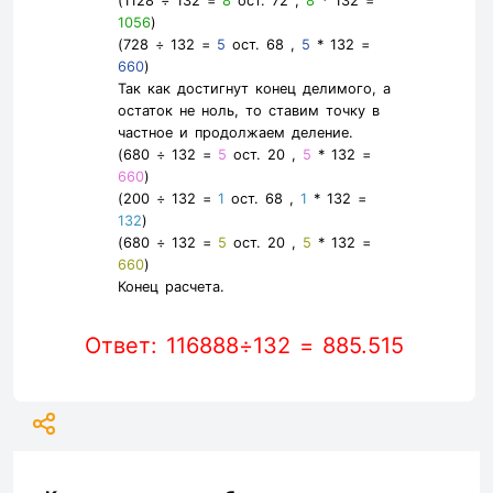
(1128 ÷ 132 =
8
ост. 72 ,
8
* 132 =
1056
)
(728 ÷ 132 =
5
ост. 68 ,
5
* 132 =
660
)
Так как достигнут конец делимого, а
остаток не ноль, то ставим точку в
частное и продолжаем деление.
(680 ÷ 132 =
5
ост. 20 ,
5
* 132 =
660
)
(200 ÷ 132 =
1
ост. 68 ,
1
* 132 =
132
)
(680 ÷ 132 =
5
ост. 20 ,
5
* 132 =
660
)
Конец расчета.
Ответ: 116888÷132 = 885.515