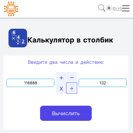
RUS
Ссылка
Текст
HTML
Виджет
Калькулятор в столбик
Введите два числа и действие:
+
–
x
÷