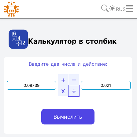
RUS
Ссылка
Текст
HTML
Виджет
Калькулятор в столбик
Введите два числа и действие:
+
–
x
÷