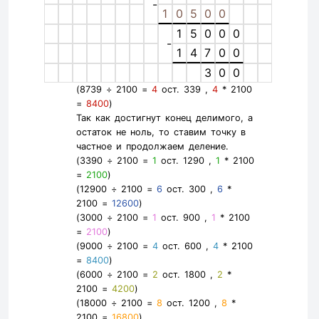
-
1
0
5
0
0
1
5
0
0
0
-
1
4
7
0
0
3
0
0
(8739 ÷ 2100 =
4
ост. 339 ,
4
* 2100
=
8400
)
Так как достигнут конец делимого, а
остаток не ноль, то ставим точку в
частное и продолжаем деление.
(3390 ÷ 2100 =
1
ост. 1290 ,
1
* 2100
=
2100
)
(12900 ÷ 2100 =
6
ост. 300 ,
6
*
2100 =
12600
)
(3000 ÷ 2100 =
1
ост. 900 ,
1
* 2100
=
2100
)
(9000 ÷ 2100 =
4
ост. 600 ,
4
* 2100
=
8400
)
(6000 ÷ 2100 =
2
ост. 1800 ,
2
*
2100 =
4200
)
(18000 ÷ 2100 =
8
ост. 1200 ,
8
*
2100 =
16800
)