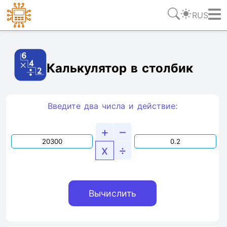
RUS
Ссылка
Текст
HTML
Виджет
Калькулятор в столбик
Введите два числа и действие:
+
–
x
÷