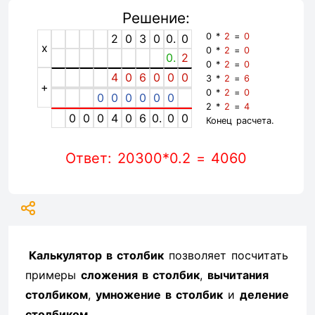
Решение:
0 *
2
=
0
2
0
3
0
0.
0
x
0 *
2
=
0
0.
2
0 *
2
=
0
4
0
6
0
0
0
3 *
2
=
6
+
0 *
2
=
0
0
0
0
0
0
0
2 *
2
=
4
0
0
0
4
0
6
0.
0
0
Конец расчета.
Ответ: 20300*0.2 = 4060
Калькулятор в столбик
позволяет посчитать
примеры
сложения в столбик
,
вычитания
столбиком
,
умножение в столбик
и
деление
столбиком
.