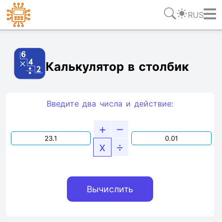
RUS
Ссылка
Текст
HTML
Виджет
Калькулятор в столбик
Введите два числа и действие:
+
–
x
÷