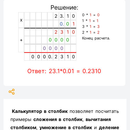
Решение:
0 *
1
=
0
2
3.
1
0
x
1 *
1
=
1
0.
0
1
3 *
1
=
3
2
3
1
0
2 *
1
=
2
Конец расчета.
+
0
0
0
0
0
0
0
0
0
0
0
0.
2
3
1
0
Ответ: 23.1*0.01 = 0.2310
Калькулятор в столбик
позволяет посчитать
примеры
сложения в столбик
,
вычитания
столбиком
,
умножение в столбик
и
деление