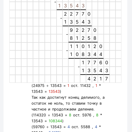
-
1
3
5
4
3
2
2
7
7
0
-
1
3
5
4
3
9
2
2
7
0
-
8
1
2
5
8
1
1
0
1
2
0
-
1
0
8
3
4
4
1
7
7
6
0
-
1
3
5
4
3
4
2
1
7
(24975 ÷ 13543 =
1
ост. 11432 ,
1
*
13543 =
13543
)
Так как достигнут конец делимого, а
остаток не ноль, то ставим точку в
частное и продолжаем деление.
(114320 ÷ 13543 =
8
ост. 5976 ,
8
*
13543 =
108344
)
(59760 ÷ 13543 =
4
ост. 5588 ,
4
*