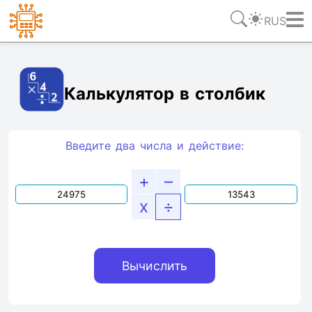
RUS
Ссылка
Текст
HTML
Виджет
Калькулятор в столбик
Введите два числа и действие:
+
–
x
÷