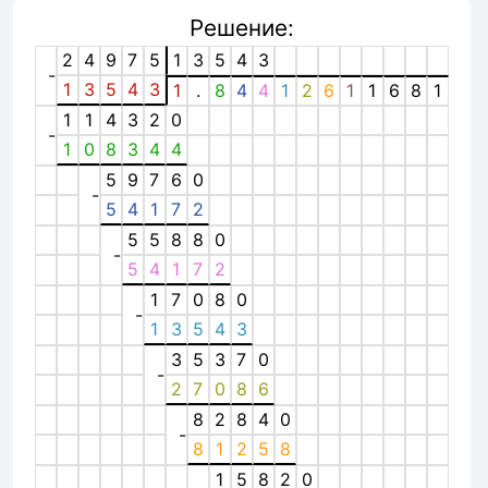
Решение:
2
4
9
7
5
1
3
5
4
3
-
1
3
5
4
3
1
.
8
4
4
1
2
6
1
1
6
8
1
1
1
4
3
2
0
-
1
0
8
3
4
4
5
9
7
6
0
-
5
4
1
7
2
5
5
8
8
0
-
5
4
1
7
2
1
7
0
8
0
-
1
3
5
4
3
3
5
3
7
0
-
2
7
0
8
6
8
2
8
4
0
-
8
1
2
5
8
1
5
8
2
0