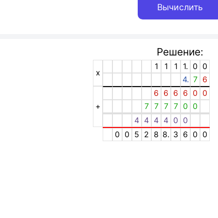
Решение:
1
1
1
1.
0
0
x
4.
7
6
6
6
6
6
0
0
+
7
7
7
7
0
0
4
4
4
4
0
0
0
0
5
2
8
8.
3
6
0
0