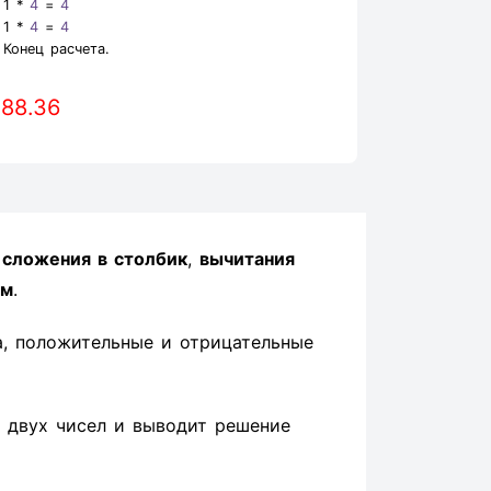
1 *
4
=
4
1 *
4
=
4
Конец расчета.
288.36
ы
сложения в столбик
,
вычитания
ом
.
а, положительные и отрицательные
 двух чисел и выводит решение