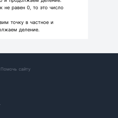
о и продолжаем деление.
 не равен 0, то это число
авим точку в частное и
олжаем деление.
Помочь сайту
.