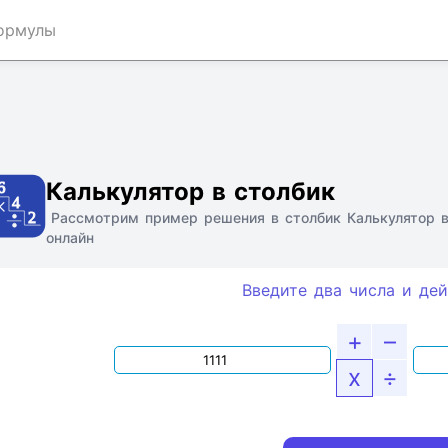
ормулы
Ссылка
Текст
HTML
Виджет
Калькулятор в столбик
Рассмотрим пример решения в столбик Калькулятор в
онлайн
Введите два числа и дей
+
–
x
÷