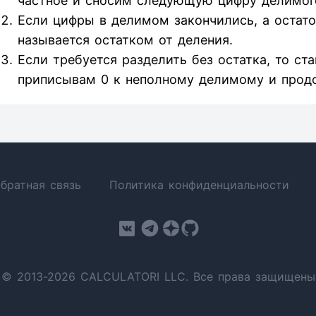
частное и сносим следующую цифру делимог
Если цифры в делимом закончились, а остаток
называется остатком от деления.
Если требуется разделить без остатка, то ст
приписывам 0 к неполному делимому и прод
братная связь
Политика конфиденциальности
© 2013-2026 CALCULATORI LLC. Все права защищены