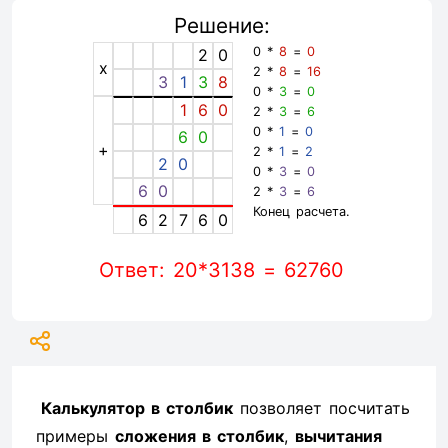
Решение:
0 *
8
=
0
2
0
x
2 *
8
=
16
3
1
3
8
0 *
3
=
0
1
6
0
2 *
3
=
6
0 *
1
=
0
6
0
+
2 *
1
=
2
2
0
0 *
3
=
0
6
0
2 *
3
=
6
Конец расчета.
6
2
7
6
0
Ответ: 20*3138 = 62760
Калькулятор в столбик
позволяет посчитать
примеры
сложения в столбик
,
вычитания