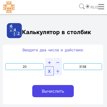
RUS
Ссылка
Текст
HTML
Виджет
Калькулятор в столбик
Введите два числа и действие:
+
–
x
÷