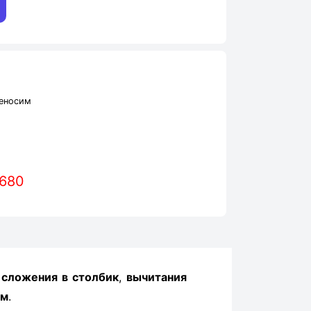
еносим
 680
ы
сложения в столбик
,
вычитания
ом
.