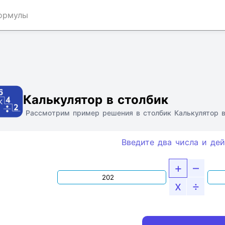
ормулы
Ссылка
Текст
HTML
Виджет
Калькулятор в столбик
Рассмотрим пример решения в столбик Калькулятор 
Введите два числа и дей
+
–
x
÷