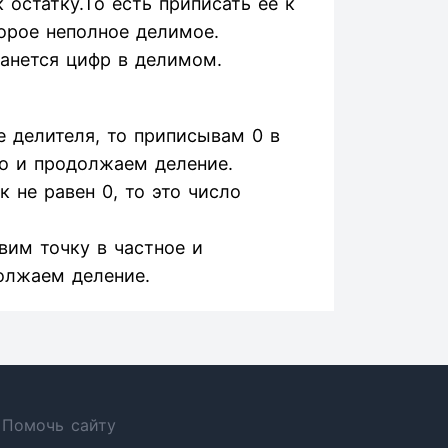
остатку.То есть приписать ее к
орое неполное делимое.
танется цифр в делимом.
 делителя, то приписывам 0 в
о и продолжаем деление.
 не равен 0, то это число
авим точку в частное и
олжаем деление.
Помочь сайту