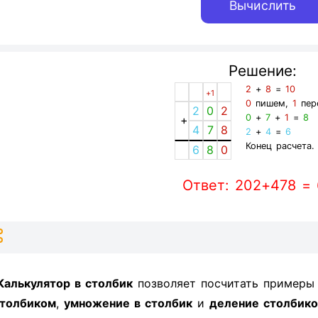
Решение:
2
+
8
=
10
+1
0
пишем,
1
пер
2
0
2
0
+
7
+
1
=
8
+
4
7
8
2
+
4
=
6
Конец расчета.
6
8
0
Ответ: 202+478 =
Калькулятор в столбик
позволяет посчитать пример
толбиком
,
умножение в столбик
и
деление столбик