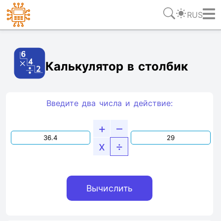
RUS
Ссылка
Текст
HTML
Виджет
Калькулятор в столбик
Введите два числа и действие:
+
–
x
÷