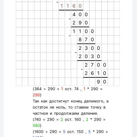
-
1
1
6
0
4
0
0
-
2
9
0
1
1
0
0
-
8
7
0
2
3
0
0
-
2
0
3
0
2
7
0
0
-
2
6
1
0
9
0
(364 ÷ 290 =
1
ост. 74 ,
1
* 290 =
290
)
Так как достигнут конец делимого, а
остаток не ноль, то ставим точку в
частное и продолжаем деление.
(740 ÷ 290 =
2
ост. 160 ,
2
* 290 =
580
)
(1600 ÷ 290 =
5
ост. 150 ,
5
* 290 =