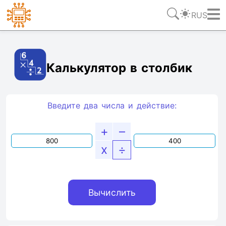
RUS
Ссылка
Текст
HTML
Виджет
Калькулятор в столбик
Введите два числа и действие:
+
–
x
÷