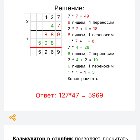
Решение:
7 *
7
=
49
1
2
7
x
9
пишем, 4 переносим
4
7
2 *
7
+ 4 =
18
8
8
9
8
пишем, 1 переносим
+
1 *
7
+ 1 =
8
5
0
8
7 *
4
=
28
5
9
6
9
8
пишем, 2 переносим
2 *
4
+ 2 =
10
0
пишем, 1 переносим
1 *
4
+ 1 =
5
Конец расчета.
Ответ: 127*47 = 5969
Калькулятор в столбик
позволяет посчитать