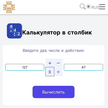
RUS
Ссылка
Текст
HTML
Виджет
Калькулятор в столбик
Введите два числа и действие:
+
–
x
÷