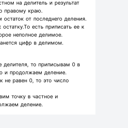
тном на делитель и результат
о правому краю.
 остаток от последнего деления.
остатку.То есть приписать ее к
орое неполное делимое.
танется цифр в делимом.
 делителя, то приписывам 0 в
о и продолжаем деление.
 не равен 0, то это число
авим точку в частное и
олжаем деление.