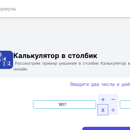
ормулы
Ссылка
Текст
HTML
Виджет
Калькулятор в столбик
Рассмотрим пример решения в столбик Калькулятор в
онлайн
Введите два числа и дей
+
–
x
÷