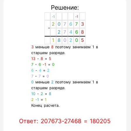
Решение:
-1
-1
2
0
7
6
7
3
-
2
7
4
6
8
1
8
0
2
0
5
3
меньше
8
поэтому занимаем 1 в
старшем разряде.
13
-
8
=
5
7
-
6
-1
=
0
6
-
4
=
2
7
-
7
=
0
0
меньше
2
поэтому занимаем 1 в
старшем разряде.
10
-
2
=
8
2
-1
=
1
Конец расчета.
Ответ: 207673-27468 = 180205