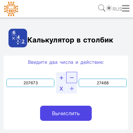
RUS
Ссылка
Текст
HTML
Виджет
Калькулятор в столбик
Введите два числа и действие:
+
–
x
÷