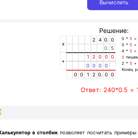
Решение:
0 *
5
2
4
0.
0
x
0 *
5
0.
5
4 *
5
1
2
0
0
0
0
пишем
+
2 *
5
+
0
0
0
0
Конец р
0
0
1
2
0.
0
0
Ответ: 240*0.5 = 
Калькулятор в столбик
позволяет посчитать пример