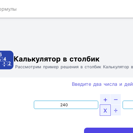
ормулы
Ссылка
Текст
HTML
Виджет
Калькулятор в столбик
Рассмотрим пример решения в столбик Калькулятор в
Введите два числа и дей
+
–
x
÷