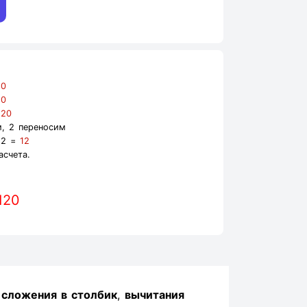
=
0
=
0
=
20
, 2 переносим
 2 =
12
асчета.
120
ы
сложения в столбик
,
вычитания