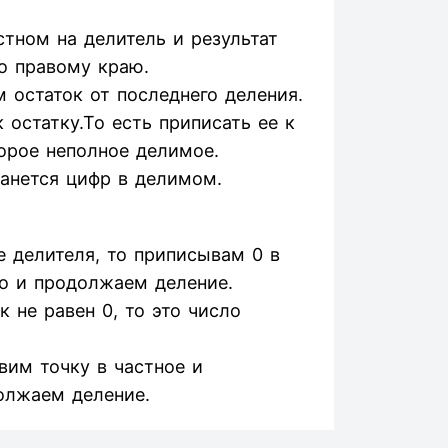
тном на делитель и результат
о правому краю.
 остаток от последнего деления.
остатку.То есть приписать ее к
орое неполное делимое.
танется цифр в делимом.
 делителя, то приписывам 0 в
о и продолжаем деление.
 не равен 0, то это число
авим точку в частное и
олжаем деление.