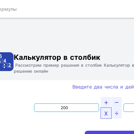
ормулы
Ссылка
Текст
HTML
Виджет
Калькулятор в столбик
Рассмотрим пример решения в столбик Калькулятор в
решение онлайн
Введите два числа и дей
+
–
x
÷