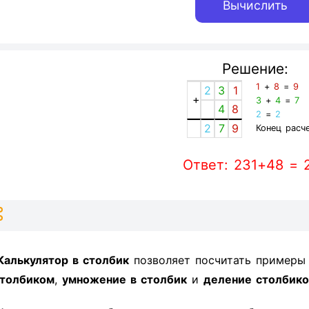
Решение:
1
+
8
=
9
2
3
1
+
3
+
4
=
7
4
8
2
=
2
2
7
9
Конец расче
Ответ: 231+48 = 
Калькулятор в столбик
позволяет посчитать пример
толбиком
,
умножение в столбик
и
деление столбик