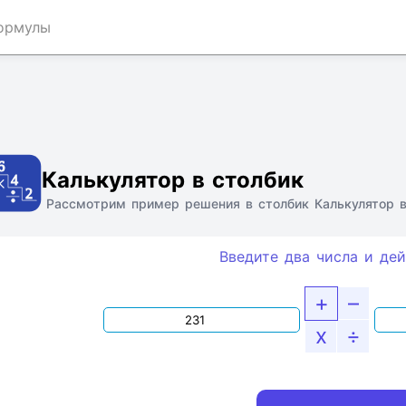
ормулы
Ссылка
Текст
HTML
Виджет
Калькулятор в столбик
Рассмотрим пример решения в столбик Калькулятор в
Введите два числа и дей
+
–
x
÷