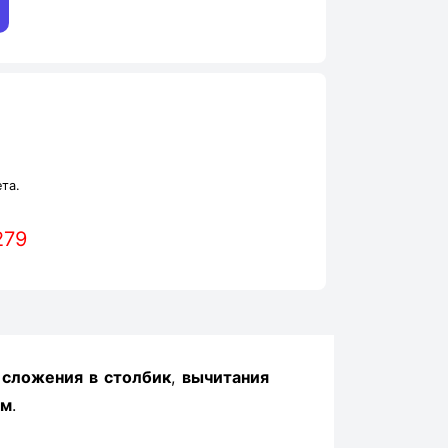
та.
279
ы
сложения в столбик
,
вычитания
ом
.