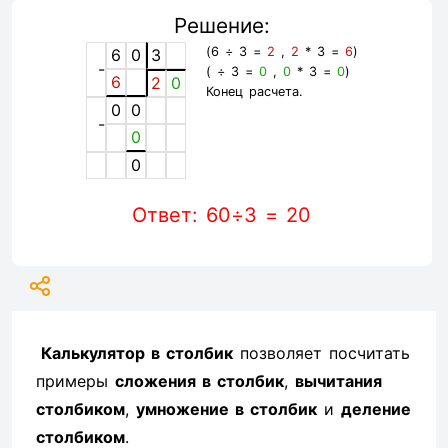
Решение:
(6 ÷ 3 =
2
,
2
* 3 =
6
)
6
0
3
-
( ÷ 3 =
0
,
0
* 3 =
0
)
6
2
0
Конец расчета.
0
0
-
0
0
Ответ: 60÷3 = 20
Калькулятор в столбик
позволяет посчитать
примеры
сложения в столбик
,
вычитания
столбиком
,
умножение в столбик
и
деление
столбиком
.