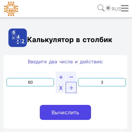
RUS
Ссылка
Текст
HTML
Виджет
Калькулятор в столбик
Введите два числа и действие:
+
–
x
÷