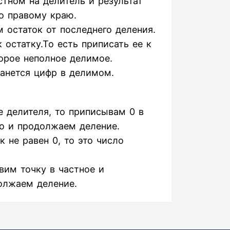
тном на делитель и результат
о правому краю.
 остаток от последнего деления.
остатку.То есть приписать ее к
орое неполное делимое.
танется цифр в делимом.
 делителя, то приписывам 0 в
о и продолжаем деление.
 не равен 0, то это число
авим точку в частное и
олжаем деление.