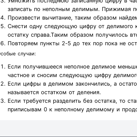
Умножить последнюю записанную цифру в час
записать по неполным делимым. Прижимая п
Произвести вычитание, таким образом найдем
Снести одну следующую цифру от делимого к 
остатку справа.Таким образом получилось вт
Повторяем пункты 2-5 до тех пор пока не ос
собые случаи:
Если получившееся неполное делимое меньше
частное и сносим следующую цифру делимог
Если цифры в делимом закончились, а остаток
называется остатком от деления.
Если требуется разделить без остатка, то ст
приписывам 0 к неполному делимому и прод