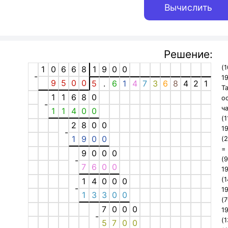
Решение:
(
1
0
6
6
8
1
9
0
0
-
1
9
5
0
0
5
.
6
1
4
7
3
6
8
4
2
1
Т
1
1
6
8
0
о
-
ч
1
1
4
0
0
(
2
8
0
0
1
-
1
9
0
0
(
9
0
0
0
-
(
7
6
0
0
1
(
1
4
0
0
0
-
1
1
3
3
0
0
(
7
0
0
0
1
-
(
5
7
0
0