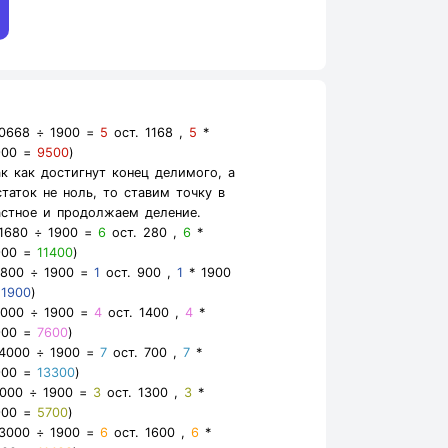
10668 ÷ 1900 =
5
ост. 1168 ,
5
*
900 =
9500
)
ак как достигнут конец делимого, а
статок не ноль, то ставим точку в
астное и продолжаем деление.
11680 ÷ 1900 =
6
ост. 280 ,
6
*
900 =
11400
)
2800 ÷ 1900 =
1
ост. 900 ,
1
* 1900
=
1900
)
9000 ÷ 1900 =
4
ост. 1400 ,
4
*
900 =
7600
)
14000 ÷ 1900 =
7
ост. 700 ,
7
*
900 =
13300
)
7000 ÷ 1900 =
3
ост. 1300 ,
3
*
900 =
5700
)
13000 ÷ 1900 =
6
ост. 1600 ,
6
*