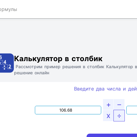
ормулы
Ссылка
Текст
HTML
Виджет
Калькулятор в столбик
Рассмотрим пример решения в столбик Калькулятор в
решение онлайн
Введите два числа и дей
+
–
x
÷