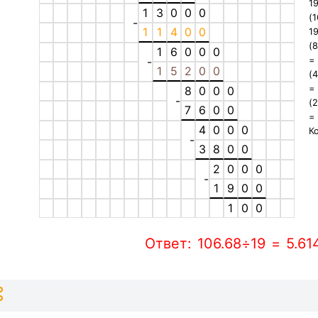
1
1
3
0
0
0
(
-
1
1
4
0
0
1
(
1
6
0
0
0
-
1
5
2
0
0
(
8
0
0
0
-
(
7
6
0
0
4
0
0
0
К
-
3
8
0
0
2
0
0
0
-
1
9
0
0
1
0
0
Ответ: 106.68÷19 = 5.6