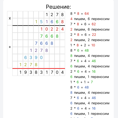
Решение:
8 *
8
=
64
1
2
7
8
x
4
пишем, 6 переносим
1
5
1
6
6
8
7 *
8
+ 6 =
62
1
0
2
2
4
2
пишем, 6 переносим
2 *
8
+ 6 =
22
7
6
6
8
2
пишем, 2 переносим
7
6
6
8
1 *
8
+ 2 =
10
+
1
2
7
8
8 *
6
=
48
8
пишем, 4 переносим
6
3
9
0
7 *
6
+ 4 =
46
1
2
7
8
6
пишем, 4 переносим
1
9
3
8
3
1
7
0
4
2 *
6
+ 4 =
16
6
пишем, 1 переносим
1 *
6
+ 1 =
7
8 *
6
=
48
8
пишем, 4 переносим
7 *
6
+ 4 =
46
6
пишем, 4 переносим
2 *
6
+ 4 =
16
6
пишем, 1 переносим