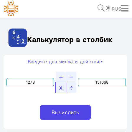
RUS
Ссылка
Текст
HTML
Виджет
Калькулятор в столбик
Введите два числа и действие:
+
–
x
÷