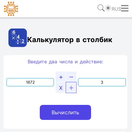
RUS
Ссылка
Текст
HTML
Виджет
Калькулятор в столбик
Введите два числа и действие:
+
–
x
÷