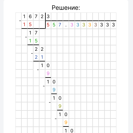
Решение:
1
6
7
2
3
-
1
5
5
5
7
.
3
3
3
3
3
3
3
3
1
7
-
1
5
2
2
-
2
1
1
0
-
9
1
0
-
9
1
0
-
9
1
0
-
9
1
0