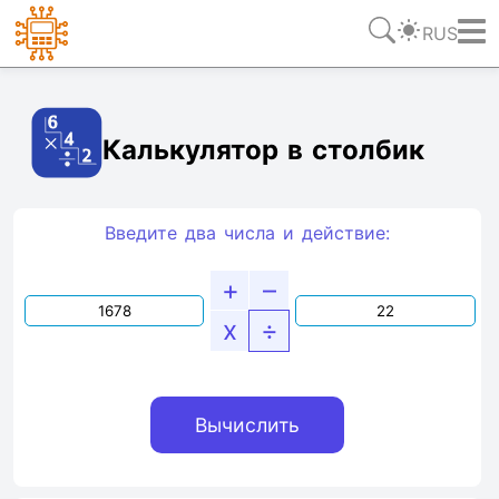
RUS
Ссылка
Текст
HTML
Виджет
Калькулятор в столбик
Введите два числа и действие:
+
–
x
÷