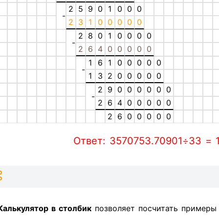
2
5
9
0
1
0
0
0
-
2
3
1
0
0
0
0
0
2
8
0
1
0
0
0
0
-
2
6
4
0
0
0
0
0
1
6
1
0
0
0
0
0
-
1
3
2
0
0
0
0
0
2
9
0
0
0
0
0
0
-
2
6
4
0
0
0
0
0
2
6
0
0
0
0
0
Ответ: 3570753.70901÷33 = 
Калькулятор в столбик
позволяет посчитать пример