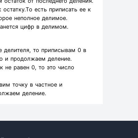
 остаток от последнего деления.
остатку.То есть приписать ее к
орое неполное делимое.
танется цифр в делимом.
 делителя, то приписывам 0 в
о и продолжаем деление.
 не равен 0, то это число
авим точку в частное и
олжаем деление.