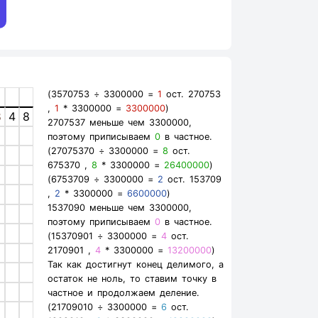
(3570753 ÷ 3300000 =
1
ост. 270753
,
1
* 3300000 =
3300000
)
8
4
8
2707537 меньше чем 3300000,
поэтому приписываем
0
в частное.
(27075370 ÷ 3300000 =
8
ост.
675370 ,
8
* 3300000 =
26400000
)
(6753709 ÷ 3300000 =
2
ост. 153709
,
2
* 3300000 =
6600000
)
1537090 меньше чем 3300000,
поэтому приписываем
0
в частное.
(15370901 ÷ 3300000 =
4
ост.
2170901 ,
4
* 3300000 =
13200000
)
Так как достигнут конец делимого, а
остаток не ноль, то ставим точку в
частное и продолжаем деление.
(21709010 ÷ 3300000 =
6
ост.