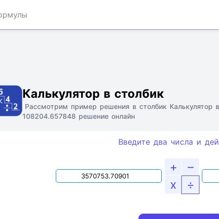
ормулы
Ссылка
Текст
HTML
Виджет
Калькулятор в столбик
Рассмотрим пример решения в столбик Калькулятор в
108204.657848 решение онлайн
Введите два числа и дей
+
–
x
÷