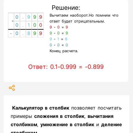
Решение:
Вычитаем наоборот.Но помним что
0
.
9
9
9
-
ответ будет отрицательным.
0
.
1
0
0
9
-
0
=
9
-
0
.
8
9
9
9
-
0
=
9
9
-
1
=
8
0
-
0
=
0
Конец расчета.
Ответ: 0.1-0.999 = -0.899
Калькулятор в столбик
позволяет посчитать
примеры
сложения в столбик
,
вычитания
столбиком
,
умножение в столбик
и
деление
столбиком
.