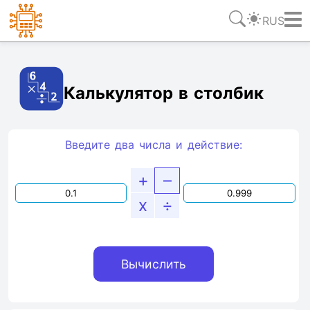
RUS
Ссылка
Текст
HTML
Виджет
Калькулятор в столбик
Введите два числа и действие:
+
–
x
÷