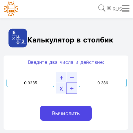
RUS
Ссылка
Текст
HTML
Виджет
Калькулятор в столбик
Введите два числа и действие:
+
–
x
÷