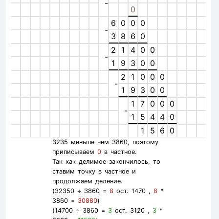
-
0
6
0
0
0
-
3
8
6
0
2
1
4
0
0
-
1
9
3
0
0
2
1
0
0
0
-
1
9
3
0
0
1
7
0
0
0
-
1
5
4
4
0
1
5
6
0
3235 меньше чем 3860, поэтому
приписываем
0
в частное.
Так как делимое закончилось, то
ставим точку в частное и
продолжаем деление.
(32350 ÷ 3860 =
8
ост. 1470 ,
8
*
3860 =
30880
)
(14700 ÷ 3860 =
3
ост. 3120 ,
3
*