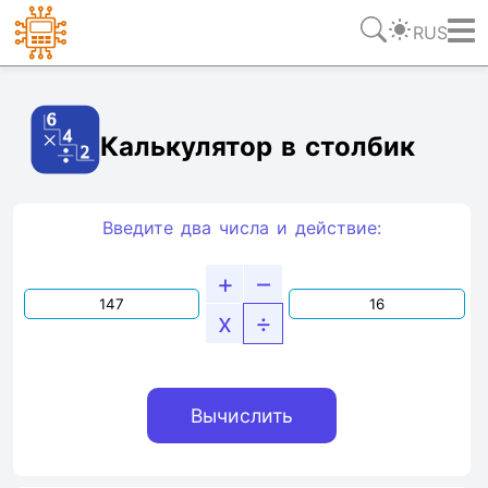
RUS
Ссылка
Текст
HTML
Виджет
Калькулятор в столбик
Введите два числа и действие:
+
–
x
÷