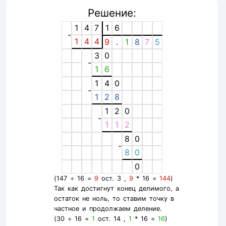
Решение:
1
4
7
1
6
-
1
4
4
9
.
1
8
7
5
3
0
-
1
6
1
4
0
-
1
2
8
1
2
0
-
1
1
2
8
0
-
8
0
0
(147 ÷ 16 =
9
ост. 3 ,
9
* 16 =
144
)
Так как достигнут конец делимого, а
остаток не ноль, то ставим точку в
частное и продолжаем деление.
(30 ÷ 16 =
1
ост. 14 ,
1
* 16 =
16
)