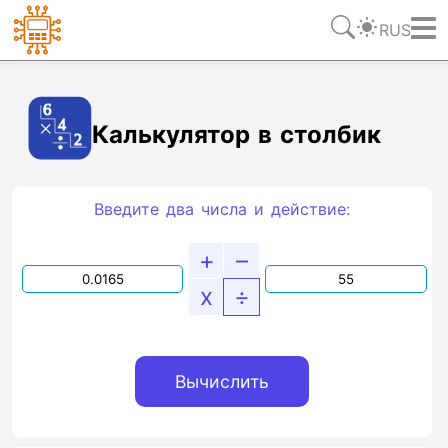
RUS
Ссылка
Текст
HTML
Виджет
Калькулятор в столбик
Введите два числа и действие:
+
–
x
÷