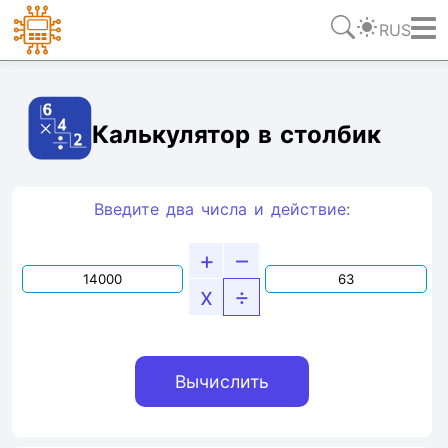
RUS
Ссылка
Текст
HTML
Виджет
Калькулятор в столбик
Введите два числа и действие:
+
–
x
÷