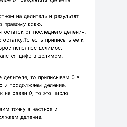
елое от результата деления
тном на делитель и результат
о правому краю.
 остаток от последнего деления.
остатку.То есть приписать ее к
орое неполное делимое.
танется цифр в делимом.
 делителя, то приписывам 0 в
о и продолжаем деление.
 не равен 0, то это число
авим точку в частное и
олжаем деление.