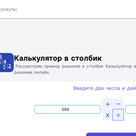
ормулы
Ссылка
Текст
HTML
Виджет
Калькулятор в столбик
Рассмотрим пример решения в столбик Калькулятор 
решение онлайн
Введите два числа и дей
+
–
x
÷