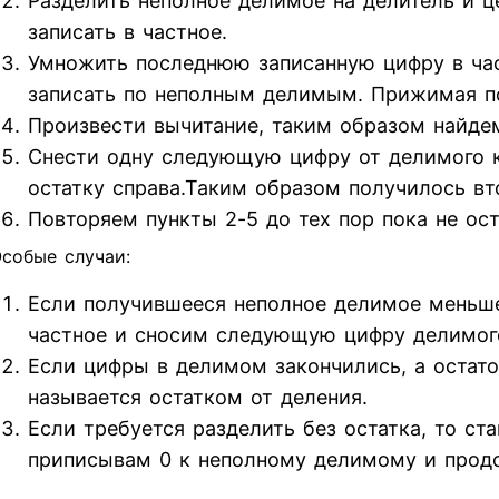
Разделить неполное делимое на делитель и ц
записать в частное.
Умножить последнюю записанную цифру в час
записать по неполным делимым. Прижимая п
Произвести вычитание, таким образом найдем
Снести одну следующую цифру от делимого к 
остатку справа.Таким образом получилось вт
Повторяем пункты 2-5 до тех пор пока не ос
собые случаи:
Если получившееся неполное делимое меньше
частное и сносим следующую цифру делимог
Если цифры в делимом закончились, а остаток
называется остатком от деления.
Если требуется разделить без остатка, то ст
приписывам 0 к неполному делимому и прод