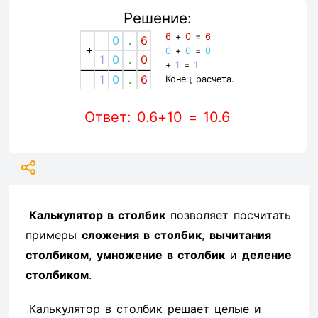
Решение:
6
+
0
=
6
0
.
6
+
0
+
0
=
0
1
0
.
0
+
1
=
1
1
0
.
6
Конец расчета.
Ответ: 0.6+10 = 10.6
Калькулятор в столбик
позволяет посчитать
примеры
сложения в столбик
,
вычитания
столбиком
,
умножение в столбик
и
деление
столбиком
.
Калькулятор в столбик решает целые и