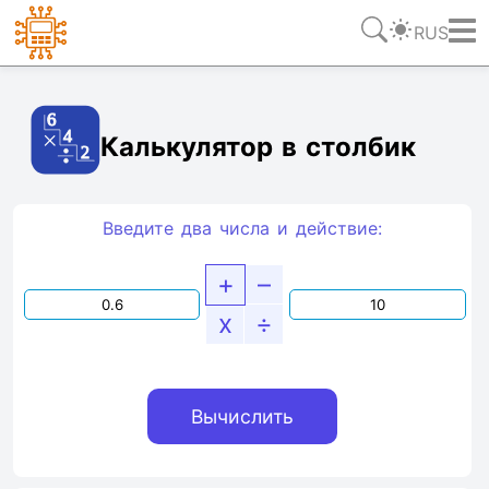
RUS
Ссылка
Текст
HTML
Виджет
Калькулятор в столбик
Введите два числа и действие:
+
–
x
÷