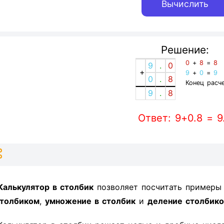
Решение:
0
+
8
=
8
9
.
0
+
9
+
0
=
9
0
.
8
Конец расче
9
.
8
Ответ: 9+0.8 = 9
Калькулятор в столбик
позволяет посчитать пример
толбиком
,
умножение в столбик
и
деление столбик