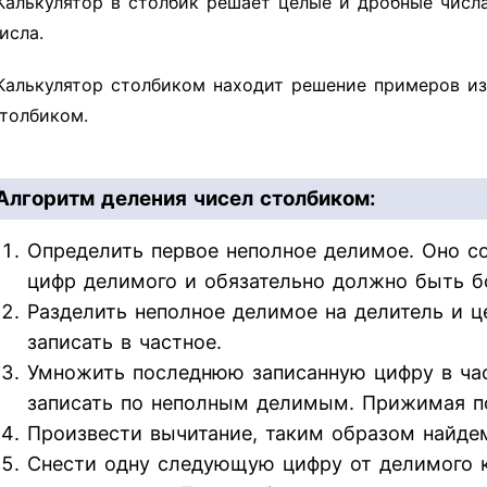
Калькулятор в столбик решает целые и дробные числ
исла.
Калькулятор столбиком находит решение примеров из
толбиком.
Алгоритм деления чисел столбиком:
Определить первое неполное делимое. Оно со
цифр делимого и обязательно должно быть б
Разделить неполное делимое на делитель и ц
записать в частное.
Умножить последнюю записанную цифру в час
записать по неполным делимым. Прижимая п
Произвести вычитание, таким образом найдем
Снести одну следующую цифру от делимого к 