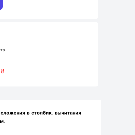
та.
.8
ы
сложения в столбик
,
вычитания
ом
.