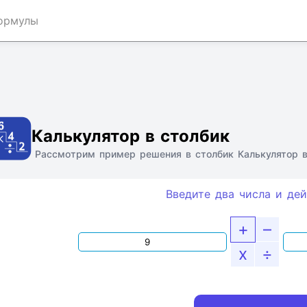
ормулы
Ссылка
Текст
HTML
Виджет
Калькулятор в столбик
Рассмотрим пример решения в столбик Калькулятор в
Введите два числа и дей
+
–
x
÷