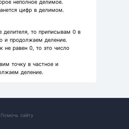
орое неполное делимое.
танется цифр в делимом.
 делителя, то приписывам 0 в
о и продолжаем деление.
 не равен 0, то это число
авим точку в частное и
олжаем деление.
Помочь сайту