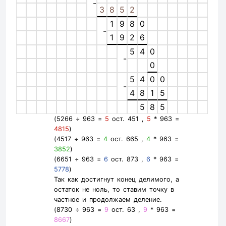
-
3
8
5
2
1
9
8
0
-
1
9
2
6
5
4
0
-
0
5
4
0
0
-
4
8
1
5
5
8
5
(5266 ÷ 963 =
5
ост. 451 ,
5
* 963 =
4815
)
(4517 ÷ 963 =
4
ост. 665 ,
4
* 963 =
3852
)
(6651 ÷ 963 =
6
ост. 873 ,
6
* 963 =
5778
)
Так как достигнут конец делимого, а
остаток не ноль, то ставим точку в
частное и продолжаем деление.
(8730 ÷ 963 =
9
ост. 63 ,
9
* 963 =
8667
)