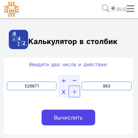
RUS
Ссылка
Текст
HTML
Виджет
Калькулятор в столбик
Введите два числа и действие:
+
–
x
÷