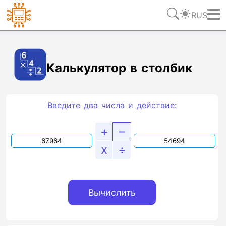
RUS
Ссылка
Текст
HTML
Виджет
Калькулятор в столбик
Введите два числа и действие:
+
–
x
÷