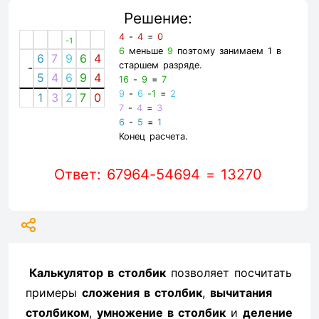
Решение:
4
-
4
=
0
-1
6
меньше
9
поэтому занимаем 1 в
6
7
9
6
4
старшем разряде.
-
5
4
6
9
4
16
-
9
=
7
9
-
6
-1
=
2
1
3
2
7
0
7
-
4
=
3
6
-
5
=
1
Конец расчета.
Ответ: 67964-54694 = 13270
Калькулятор в столбик
позволяет посчитать
примеры
сложения в столбик
,
вычитания
столбиком
,
умножение в столбик
и
деление