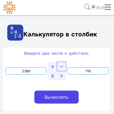
RUS
Ссылка
Текст
HTML
Виджет
Калькулятор в столбик
Введите два числа и действие:
+
–
x
÷