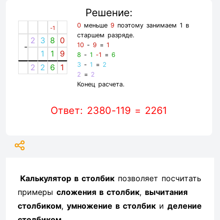
Решение:
0
меньше
9
поэтому занимаем 1 в
-1
старшем разряде.
2
3
8
0
10
-
9
=
1
-
1
1
9
8
-
1
-1
=
6
3
-
1
=
2
2
2
6
1
2
=
2
Конец расчета.
Ответ: 2380-119 = 2261
Калькулятор в столбик
позволяет посчитать
примеры
сложения в столбик
,
вычитания
столбиком
,
умножение в столбик
и
деление
столбиком
.