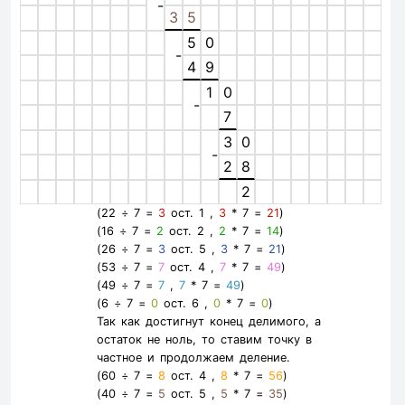
-
3
5
5
0
-
4
9
1
0
-
7
3
0
-
2
8
2
(22 ÷ 7 =
3
ост. 1 ,
3
* 7 =
21
)
(16 ÷ 7 =
2
ост. 2 ,
2
* 7 =
14
)
(26 ÷ 7 =
3
ост. 5 ,
3
* 7 =
21
)
(53 ÷ 7 =
7
ост. 4 ,
7
* 7 =
49
)
(49 ÷ 7 =
7
,
7
* 7 =
49
)
(6 ÷ 7 =
0
ост. 6 ,
0
* 7 =
0
)
Так как достигнут конец делимого, а
остаток не ноль, то ставим точку в
частное и продолжаем деление.
(60 ÷ 7 =
8
ост. 4 ,
8
* 7 =
56
)
(40 ÷ 7 =
5
ост. 5 ,
5
* 7 =
35
)