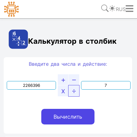
RUS
Ссылка
Текст
HTML
Виджет
Калькулятор в столбик
Введите два числа и действие:
+
–
x
÷