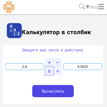
RUS
Ссылка
Текст
HTML
Виджет
Калькулятор в столбик
Введите два числа и действие:
+
–
x
÷