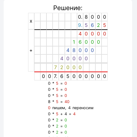
Решение:
0.
8
0
0
0
x
9.
5
6
2
5
4
0
0
0
0
1
6
0
0
0
+
4
8
0
0
0
4
0
0
0
0
7
2
0
0
0
0
0
7.
6
5
0
0
0
0
0
0
0 *
5
=
0
0 *
5
=
0
0 *
5
=
0
8 *
5
=
40
0
пишем, 4 переносим
0 *
5
+ 4 =
4
0 *
2
=
0
0 *
2
=
0
0 *
2
=
0