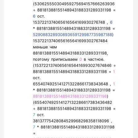
(530625550304959275694157666263936
÷ 88181388155148943188331289331198 =
6
ост.
1537221374065616564169930276748 ,
6
* 88181388155148943188331289331198 =
529088328930893659129987735987188
)
15372213740656165641699302767484
меньше чем
88181388155148943188331289331198,
поэтому приписываем
0
в частное.
(153722137406561656416993027674846 ÷
88181388155148943188331289331198 =
1
ост.
65540749251412713228661738343648 ,
1
* 88181388155148943188331289331198 =
88181388155148943188331289331198
)
(655407492514127132286617383436482
÷ 88181388155148943188331289331198 =
7
ост.
38137775428084529968298358118096 ,
7
* 88181388155148943188331289331198
=