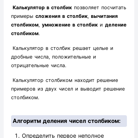
Калькулятор в столбик
позволяет посчитать
примеры
сложения в столбик
,
вычитания
столбиком
,
умножение в столбик
и
деление
столбиком
.
Калькулятор в столбик решает целые и
дробные числа, положительные и
отрицательные числа.
Калькулятор столбиком находит решение
примеров из двух чисел и выводит решение
столбиком.
Алгоритм деления чисел столбиком:
Определить первое неполное