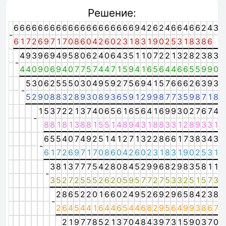
Решение:
6
6
6
6
6
6
6
6
6
6
6
6
6
6
6
6
6
6
6
6
9
4
2
6
2
4
6
6
4
6
6
2
4
3
6
-
6
1
7
2
6
9
7
1
7
0
8
6
0
4
2
6
0
2
3
1
8
3
1
9
0
2
5
3
1
8
3
8
6
4
9
3
9
6
9
4
9
5
8
0
6
2
4
0
6
4
3
5
1
1
0
7
2
2
1
3
2
8
2
3
8
3
-
4
4
0
9
0
6
9
4
0
7
7
5
7
4
4
7
1
5
9
4
1
6
5
6
4
4
6
6
5
5
9
9
0
5
3
0
6
2
5
5
5
0
3
0
4
9
5
9
2
7
5
6
9
4
1
5
7
6
6
6
2
6
3
9
3
6
-
5
2
9
0
8
8
3
2
8
9
3
0
8
9
3
6
5
9
1
2
9
9
8
7
7
3
5
9
8
7
1
8
8
1
5
3
7
2
2
1
3
7
4
0
6
5
6
1
6
5
6
4
1
6
9
9
3
0
2
7
6
7
4
8
-
8
8
1
8
1
3
8
8
1
5
5
1
4
8
9
4
3
1
8
8
3
3
1
2
8
9
3
3
1
1
6
5
5
4
0
7
4
9
2
5
1
4
1
2
7
1
3
2
2
8
6
6
1
7
3
8
3
4
3
6
-
6
1
7
2
6
9
7
1
7
0
8
6
0
4
2
6
0
2
3
1
8
3
1
9
0
2
5
3
1
8
3
8
1
3
7
7
7
5
4
2
8
0
8
4
5
2
9
9
6
8
2
9
8
3
5
8
1
1
8
-
3
5
2
7
2
5
5
5
2
6
2
0
5
9
5
7
7
2
7
5
3
3
2
5
1
5
7
3
2
2
8
6
5
2
2
0
1
6
6
0
2
4
9
5
2
6
9
2
9
6
5
8
4
2
3
8
5
-
2
6
4
5
4
4
1
6
4
4
6
5
4
4
6
8
2
9
5
6
4
9
9
3
8
6
7
9
2
1
9
7
7
8
5
2
1
3
7
0
4
8
4
3
9
7
3
1
5
9
0
3
7
0
5