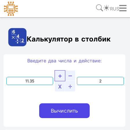
RUS
Ссылка
Текст
HTML
Виджет
Калькулятор в столбик
Введите два числа и действие:
+
–
x
÷