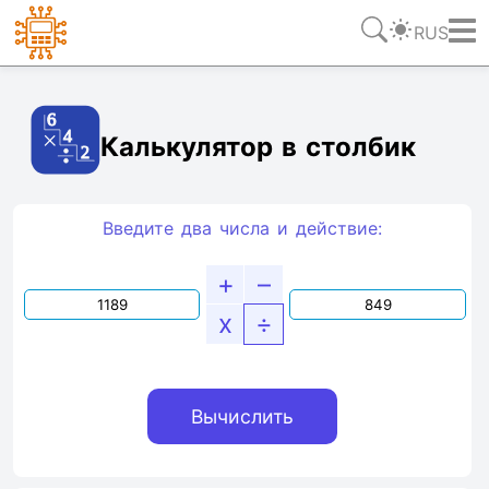
RUS
Ссылка
Текст
HTML
Виджет
Калькулятор в столбик
Введите два числа и действие:
+
–
x
÷