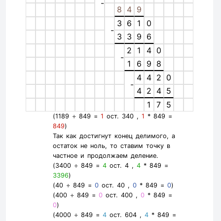
-
8
4
9
3
6
1
0
-
3
3
9
6
2
1
4
0
-
1
6
9
8
4
4
2
0
-
4
2
4
5
1
7
5
(1189 ÷ 849 =
1
ост. 340 ,
1
* 849 =
849
)
Так как достигнут конец делимого, а
остаток не ноль, то ставим точку в
частное и продолжаем деление.
(3400 ÷ 849 =
4
ост. 4 ,
4
* 849 =
3396
)
(40 ÷ 849 =
0
ост. 40 ,
0
* 849 =
0
)
(400 ÷ 849 =
0
ост. 400 ,
0
* 849 =
0
)
(4000 ÷ 849 =
4
ост. 604 ,
4
* 849 =