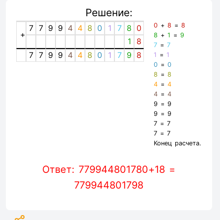
Решение:
0
+
8
=
8
7
7
9
9
4
4
8
0
1
7
8
0
+
8
+
1
=
9
1
8
7
=
7
7
7
9
9
4
4
8
0
1
7
9
8
1
=
1
0
=
0
8
=
8
4
=
4
4
=
4
9
=
9
9
=
9
7
=
7
7
=
7
Конец расчета.
Ответ: 779944801780+18 =
779944801798