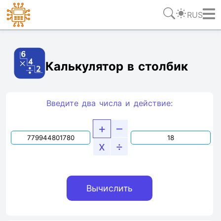
RUS
Ссылка
Текст
HTML
Виджет
Калькулятор в столбик
Введите два числа и действие:
+
–
x
÷