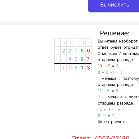
Решение:
Вычитаем наоборот
-1
-1
-1
ответ будет отрица
2
2
1
8
0
0
меньше
7
поэтому
-
4
5
6
7
старшем разряде.
10
-
7
=
3
-
1
7
6
1
3
8
-
6
-1
=
1
1
меньше
5
поэтому
старшем разряде.
11
-
5
=
6
2
-1
меньше
4
поэто
старшем разряде.
12
-
4
-1
=
7
2
-1
=
1
Конец расчета.
Ответ: 4567-22180 = 