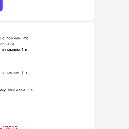
.Но помним что
тельным.
 занимаем 1 в
 занимаем 1 в
му занимаем 1 в
-17613