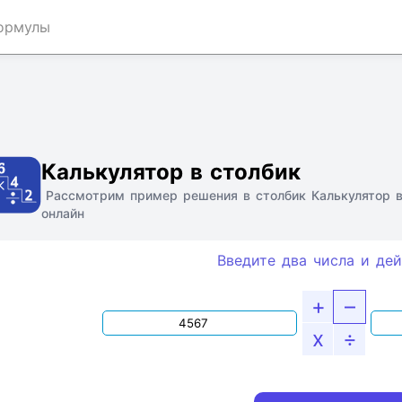
ормулы
Ссылка
Текст
HTML
Виджет
Калькулятор в столбик
Рассмотрим пример решения в столбик Калькулятор в
онлайн
Введите два числа и дей
+
–
x
÷