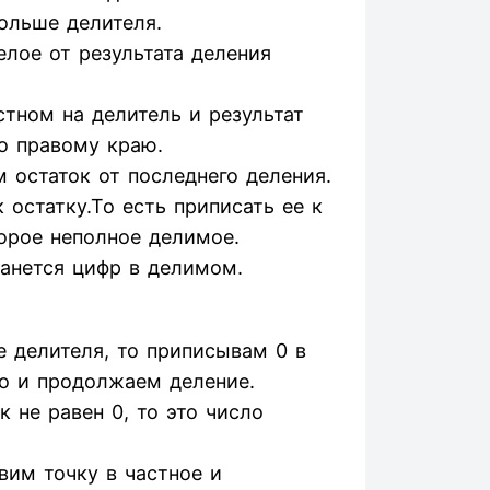
ольше делителя.
елое от результата деления
тном на делитель и результат
о правому краю.
 остаток от последнего деления.
остатку.То есть приписать ее к
орое неполное делимое.
танется цифр в делимом.
 делителя, то приписывам 0 в
о и продолжаем деление.
 не равен 0, то это число
авим точку в частное и