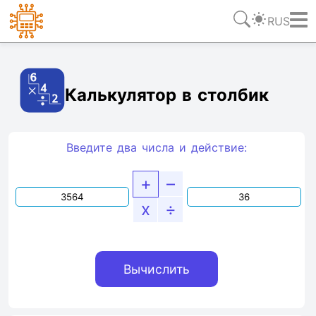
RUS
Ссылка
Текст
HTML
Виджет
Калькулятор в столбик
Введите два числа и действие:
+
–
x
÷