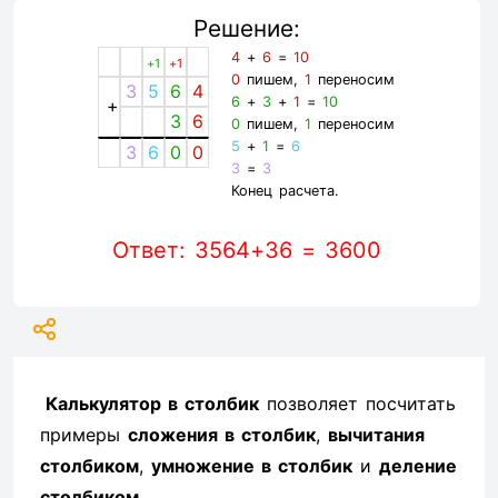
Решение:
4
+
6
=
10
+1
+1
0
пишем,
1
переносим
3
5
6
4
6
+
3
+
1
=
10
+
3
6
0
пишем,
1
переносим
5
+
1
=
6
3
6
0
0
3
=
3
Конец расчета.
Ответ: 3564+36 = 3600
Калькулятор в столбик
позволяет посчитать
примеры
сложения в столбик
,
вычитания
столбиком
,
умножение в столбик
и
деление
столбиком
.