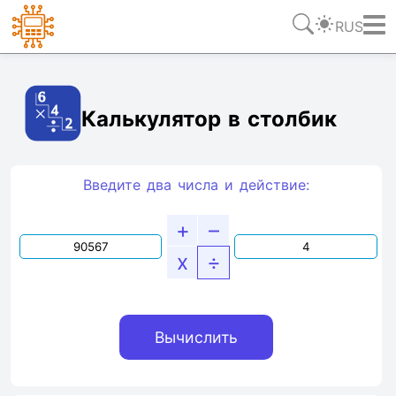
RUS
Ссылка
Текст
HTML
Виджет
Калькулятор в столбик
Введите два числа и действие:
+
–
x
÷