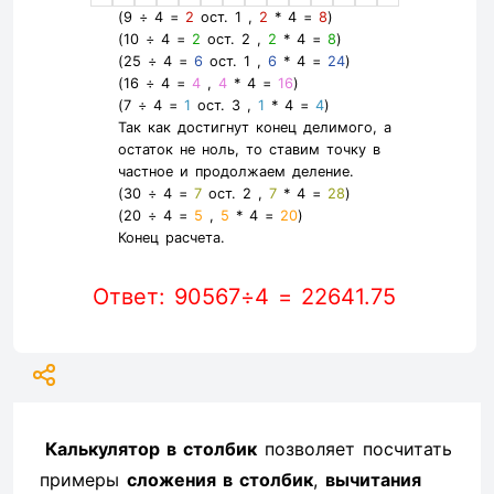
(9 ÷ 4 =
2
ост. 1 ,
2
* 4 =
8
)
(10 ÷ 4 =
2
ост. 2 ,
2
* 4 =
8
)
(25 ÷ 4 =
6
ост. 1 ,
6
* 4 =
24
)
(16 ÷ 4 =
4
,
4
* 4 =
16
)
(7 ÷ 4 =
1
ост. 3 ,
1
* 4 =
4
)
Так как достигнут конец делимого, а
остаток не ноль, то ставим точку в
частное и продолжаем деление.
(30 ÷ 4 =
7
ост. 2 ,
7
* 4 =
28
)
(20 ÷ 4 =
5
,
5
* 4 =
20
)
Конец расчета.
Ответ: 90567÷4 = 22641.75
Калькулятор в столбик
позволяет посчитать
примеры
сложения в столбик
,
вычитания