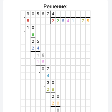
Решение:
9
0
5
6
7
4
-
8
2
2
6
4
1
.
7
5
1
0
-
8
2
5
-
2
4
1
6
-
1
6
0
7
-
4
3
0
-
2
8
2
0
-
2
0
0