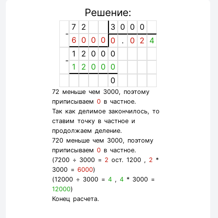
Решение:
7
2
3
0
0
0
-
6
0
0
0
0
.
0
2
4
1
2
0
0
0
-
1
2
0
0
0
0
72 меньше чем 3000, поэтому
приписываем
0
в частное.
Так как делимое закончилось, то
ставим точку в частное и
продолжаем деление.
720 меньше чем 3000, поэтому
приписываем
0
в частное.
(7200 ÷ 3000 =
2
ост. 1200 ,
2
*
3000 =
6000
)
(12000 ÷ 3000 =
4
,
4
* 3000 =
12000
)
Конец расчета.