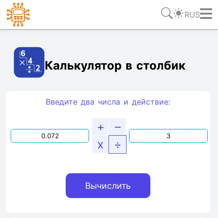
RUS
Ссылка
Текст
HTML
Виджет
Калькулятор в столбик
Введите два числа и действие:
+
–
x
÷