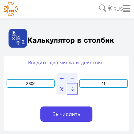
RUS
Ссылка
Текст
HTML
Виджет
Калькулятор в столбик
Введите два числа и действие:
+
–
x
÷