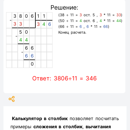
Решение:
(38 ÷ 11 =
3
ост. 5 ,
3
* 11 =
33
)
3
8
0
6
1
1
-
(50 ÷ 11 =
4
ост. 6 ,
4
* 11 =
44
)
3
3
3
4
6
(66 ÷ 11 =
6
,
6
* 11 =
66
)
5
0
Конец расчета.
-
4
4
6
6
-
6
6
0
Ответ: 3806÷11 = 346
Калькулятор в столбик
позволяет посчитать
примеры
сложения в столбик
,
вычитания